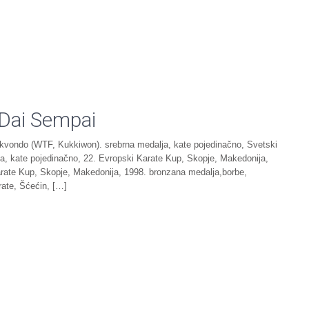
 Dai Sempai
ekvondo (WTF, Kukkiwon). srebrna medalja, kate pojedinačno, Svetski
, kate pojedinačno, 22. Evropski Karate Kup, Skopje, Makedonija,
arate Kup, Skopje, Makedonija, 1998. bronzana medalja,borbe,
rate, Šćećin, […]