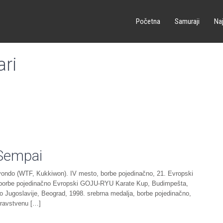
Početna
Samuraji
Naj
ari
 Sempai
kvondo (WTF, Kukkiwon). IV mesto, borbe pojedinačno, 21. Evropski
, borbe pojedinačno Evropski GOJU-RYU Karate Kup, Budimpešta,
 Jugoslavije, Beograd, 1998. srebrna medalja, borbe pojedinačno,
dravstvenu […]