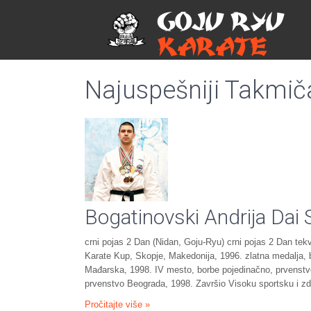
GOJU RYU
KARATE
Najuspešniji Takmič
Bogatinovski Andrija Dai
crni pojas 2 Dan (Nidan, Goju-Ryu) crni pojas 2 Dan te
Karate Kup, Skopje, Makedonija, 1996. zlatna medalja
Mađarska, 1998. IV mesto, borbe pojedinačno, prvenstvo
prvenstvo Beograda, 1998. Završio Visoku sportsku i z
Pročitajte više »