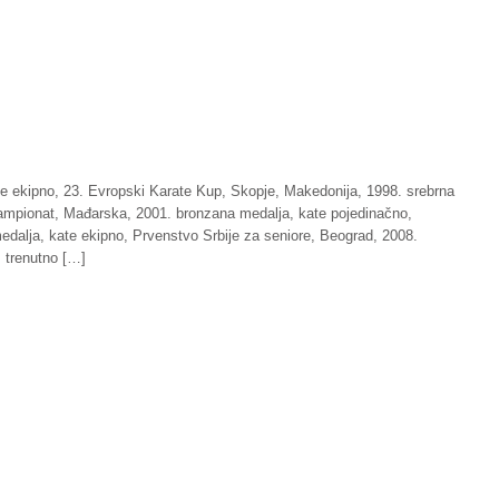
te ekipno, 23. Evropski Karate Kup, Skopje, Makedonija, 1998. srebrna
šampionat, Mađarska, 2001. bronzana medalja, kate pojedinačno,
edalja, kate ekipno, Prvenstvo Srbije za seniore, Beograd, 2008.
, trenutno […]